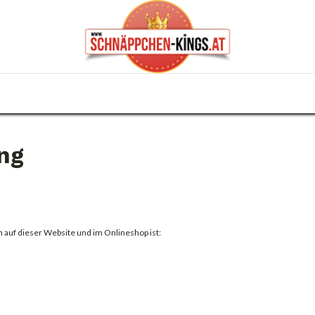
0
Haus & Garten
Anlässe
KFZ
Trafik
ng
 auf dieser Website und im Onlineshop ist: