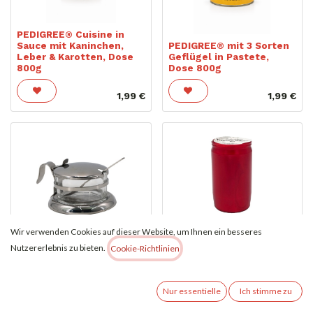
PEDIGREE® Cuisine in
Sauce mit Kaninchen,
PEDIGREE® mit 3 Sorten
Leber & Karotten, Dose
Geflügel in Pastete,
800g
Dose 800g
1,99
€
1,99
€
Wir verwenden Cookies auf dieser Website, um Ihnen ein besseres
Ölkerze 3 Tage Rot |
Nutzererlebnis zu bieten.
Cookie-Richtlinien
Erstklassige Qualität |
Parmesandose mit Löffel
9,5cm
6,99
€
1,10
€
Nur essentielle
Ich stimme zu