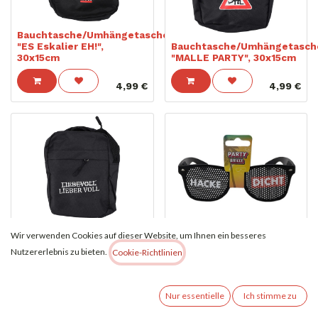
Bauchtasche/Umhängetasche
"ES Eskalier EH!",
Bauchtasche/Umhängetasch
30x15cm
"MALLE PARTY", 30x15cm
4,99
€
4,99
€
Bauchtasche/Umhängetasche
Partybrille "Malle-Party",
Wir verwenden Cookies auf dieser Website, um Ihnen ein besseres
"LIEBER VOLL", 30x15cm
HACKE DICHT
Nutzererlebnis zu bieten.
Cookie-Richtlinien
4,99
€
3,99
€
Nur essentielle
Ich stimme zu