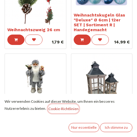
Weihnachtskugeln Glas
"Deluxe" Ø 6cm | 12er
SET | Sortiment R |
Weihnachtszweig 26 cm
Handegemacht
1,79
€
14,99
€
Wir verwenden Cookies auf dieser Website, um Ihnen ein besseres
Weihnachtsmann Figur
Nutzererlebnis zu bieten.
Cookie-Richtlinien
Grau 80 cm | Premium
Weihnachtsdeko mit
Weihnachts Laterne aus
Echtkleidung &
Holz 2er Set Landhaus- /
Accessoires
Vintage-Stil.
Nur essentielle
Ich stimme zu
34,99
€
28,99
€