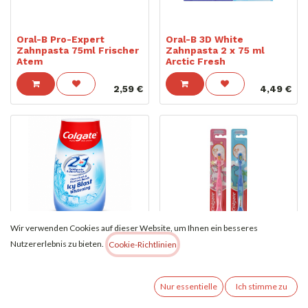
Oral-B Pro-Expert
Oral-B 3D White
Zahnpasta 75ml Frischer
Zahnpasta 2 x 75 ml
Atem
Arctic Fresh
2,59
€
4,49
€
Wir verwenden Cookies auf dieser Website, um Ihnen ein besseres
Colgate Zahnpasta 100ml
2-in-1 Icy Blast Whitening
Colgate Zahnbürste Für
Nutzererlebnis zu bieten.
Cookie-Richtlinien
Zahnpasta & Mundwasser
Kinder Extra Soft (2-5Y)
1,69
€
1,00
€
Nur essentielle
Ich stimme zu