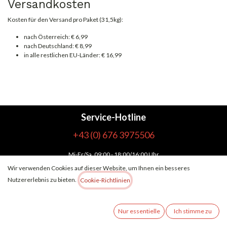
Versandkosten
Kosten für den Versand pro Paket (31,5kg):
nach Österreich: € 6,99
nach Deutschland: € 8,99
in alle restlichen EU-Länder: € 16,99
Service-Hotline
+43 (0) 676 3975506
Mi-Fr/Sa
, 09:00 - 18:00/16:00 Uhr
Wir verwenden Cookies auf dieser Website, um Ihnen ein besseres
Mo-Di
, 10:00 - 18:00 Uhr
Nutzererlebnis zu bieten.
Cookie-Richtlinien
Oder über unser
Kontaktformular
.
Nur essentielle
Ich stimme zu
SHOP SERVICE