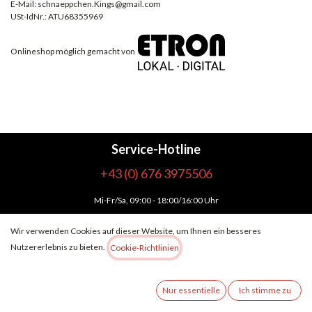
E-Mail: schnaeppchen.Kings@gmail.com
USt-IdNr.: ATU68355969
Onlineshop möglich gemacht von
Service-Hotline
+43 (0) 676 3975506
Mi-Fr/Sa
, 09:00 - 18:00/16:00 Uhr
Mo-Di
, 10:00 - 18:00 Uhr
Wir verwenden Cookies auf dieser Website, um Ihnen ein besseres
Nutzererlebnis zu bieten.
Cookie-Richtlinien
Oder über unser
Kontaktformular
.
SHOP SERVICE
Nur essentielle
Ich stimme zu