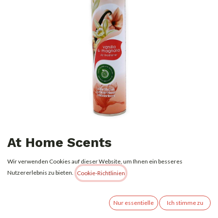
At Home Scents
Lufterfrischerspray 400ml
Wir verwenden Cookies auf dieser Website, um Ihnen ein besseres
Vanilla And Magnolia
Nutzererlebnis zu bieten.
Cookie-Richtlinien
1,15
€
Alle Preise inkl. MwSt.
zzgl. Versandkosten
Nur essentielle
Ich stimme zu