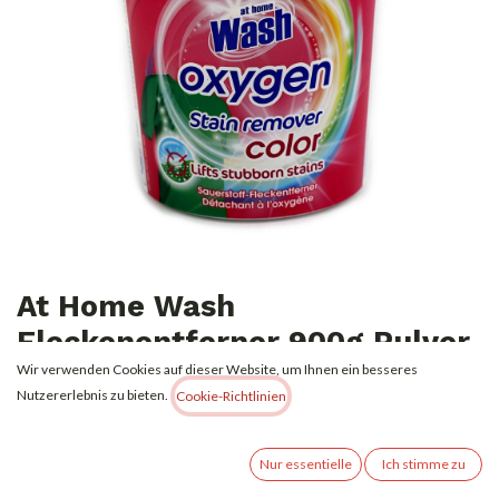
At Home Wash
Fleckenentferner 900g Pulver
Color
Wir verwenden Cookies auf dieser Website, um Ihnen ein besseres
Nutzererlebnis zu bieten.
Cookie-Richtlinien
2,99
€
Alle Preise inkl. MwSt.
zzgl. Versandkosten
Nur essentielle
Ich stimme zu
(
3,32
€
kg
)