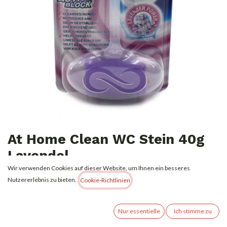
At Home Clean WC Stein 40g
Lavendel
Wir verwenden Cookies auf dieser Website, um Ihnen ein besseres
0,62
€
Nutzererlebnis zu bieten.
Alle Preise inkl. MwSt.
zzgl. Versandkosten
Cookie-Richtlinien
Nicht vorrätig
Nur essentielle
Ich stimme zu
Erhalten Sie eine Benachrichtigung, wenn wieder vorrätig