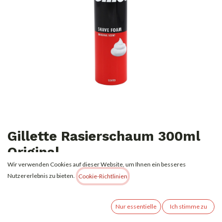
Gillette Rasierschaum 300ml
Original
Wir verwenden Cookies auf dieser Website, um Ihnen ein besseres
2,69
€
Nutzererlebnis zu bieten.
Alle Preise inkl. MwSt.
zzgl. Versandkosten
Cookie-Richtlinien
Nur essentielle
Ich stimme zu
(
8,97
€
l
)