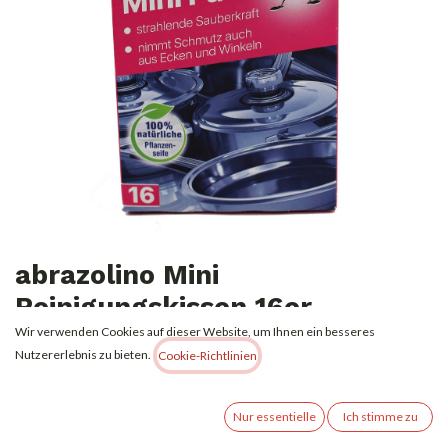
abrazolino Mini
Reinigungskissen 16er
Wir verwenden Cookies auf dieser Website, um Ihnen ein besseres
1,99
€
Nutzererlebnis zu bieten.
Alle Preise inkl. MwSt.
zzgl. Versandkosten
Cookie-Richtlinien
Nicht vorrätig
Nur essentielle
Ich stimme zu
Erhalten Sie eine Benachrichtigung, wenn wieder vorrätig