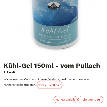
Kühl-Gel 150ml - vom Pullach
Hof
Wir verwenden Cookies auf dieser Website, um Ihnen ein besseres
1,99
€
Nutzererlebnis zu bieten.
Alle Preise inkl. MwSt.
zzgl. Versandkosten
Cookie-Richtlinien
Nur essentielle
Ich stimme zu
(
13,27
€
l
)