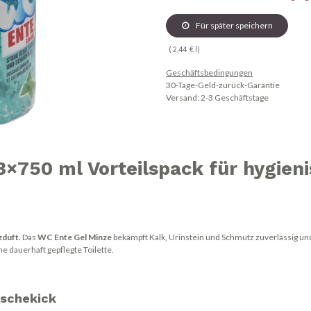
Für später speichern
(
2,44
€
l
)
Geschäftsbedingungen
30-Tage-Geld-zurück-Garantie
Versand: 2-3 Geschäftstage
×750 ml Vorteilspack für hygieni
zduft.
Das
WC Ente Gel Minze
bekämpft Kalk, Urinstein und Schmutz zuverlässig und 
ne dauerhaft gepflegte Toilette.
ischekick