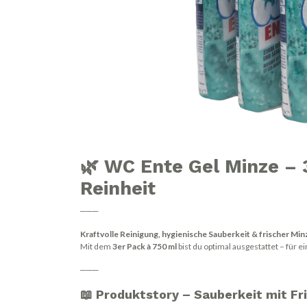
🌿 WC Ente Gel Minze – 3
Reinheit
───
Kraftvolle Reinigung, hygienische Sauberkeit & frischer Min
Mit dem
3er Pack à 750 ml
bist du optimal ausgestattet – für ei
───
📖 Produktstory – Sauberkeit mit Fr