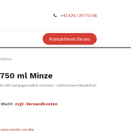
+43 676 / 397 55 06
Kontaktieren Sie uns
l Minze
x750 ml Minze
les WC-Gel gegen Kalk & Urinstein – mit frischem Minzduft im
l. MwSt.
zzgl. Versandkosten
, wenn wieder vorrätig