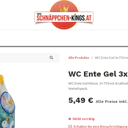
0
Haus & Garten
Anlässe
KFZ
Trafik
Alle Produkte
WC Ente Gel 3x750 m
WC Ente Gel 3
WC Ente Gel Minze, 3×750 ml: Kraftvol
Vorteilspack.
5,49
€
Alle Preise ink
Nicht vorrätig
Erhalten Sie eine Benachrichtigung