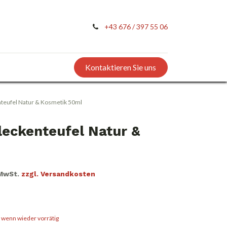
+43 676 / 397 55 06
Kontaktieren Sie uns
teufel Natur & Kosmetik 50ml
eckenteufel Natur &
 MwSt.
zzgl. Versandkosten
, wenn wieder vorrätig