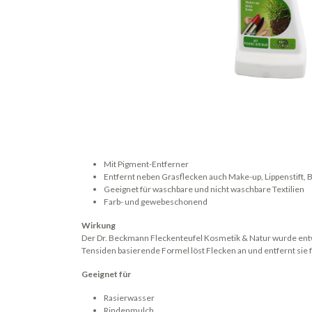
Mit Pigment-Entferner
Entfernt neben Grasflecken auch Make-up, Lippenstift, 
Geeignet für waschbare und nicht waschbare Textilien
Farb- und gewebeschonend
Wirkung
Der Dr. Beckmann Fleckenteufel Kosmetik & Natur wurde entwi
Tensiden basierende Formel löst Flecken an und entfernt sie
Geeignet für
Rasierwasser
Rindenmulch