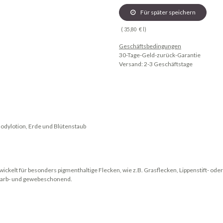
Für später speichern
(
35,80
€
l
)
Geschäftsbedingungen
30-Tage-Geld-zurück-Garantie
Versand: 2-3 Geschäftstage
Bodylotion, Erde und Blütenstaub
ckelt für besonders pigmenthaltige Flecken, wie z.B. Grasflecken, Lippenstift- od
 farb- und gewebeschonend.