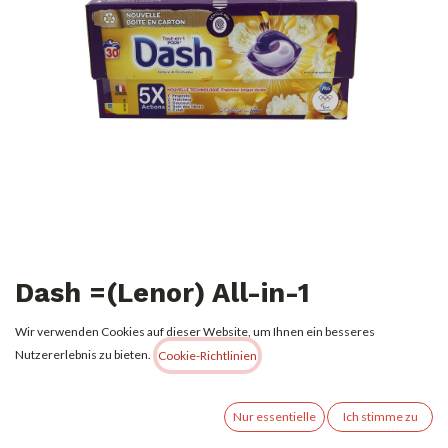
Dash =(Lenor) All-in-1
Waschmittel PODS Amber &
Wir verwenden Cookies auf dieser Website, um Ihnen ein besseres
Orchidee 30WL
Nutzererlebnis zu bieten.
Cookie-Richtlinien
7,80
€
Alle Preise inkl. MwSt.
zzgl. Versandkosten
Nur essentielle
Ich stimme zu