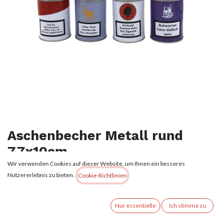
Aschenbecher Metall rund
7,7x10cm
Wir verwenden Cookies auf dieser Website, um Ihnen ein besseres
1,19
€
Nutzererlebnis zu bieten.
Alle Preise inkl. MwSt.
zzgl. Versandkosten
Cookie-Richtlinien
Nicht vorrätig
Nur essentielle
Ich stimme zu
Erhalten Sie eine Benachrichtigung, wenn wieder vorrätig