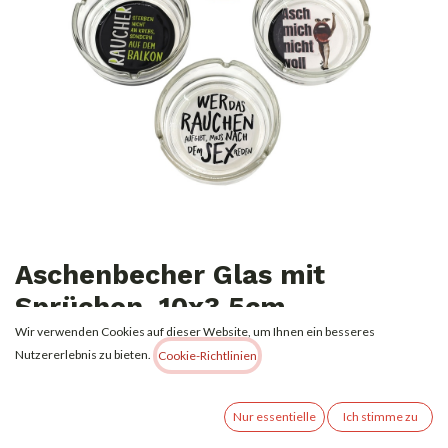
Aschenbecher Glas mit
Sprüchen, 10x3,5cm
Wir verwenden Cookies auf dieser Website, um Ihnen ein besseres
1,49
€
Nutzererlebnis zu bieten.
Alle Preise inkl. MwSt.
zzgl. Versandkosten
Cookie-Richtlinien
Nicht vorrätig
Nur essentielle
Ich stimme zu
Erhalten Sie eine Benachrichtigung, wenn wieder vorrätig