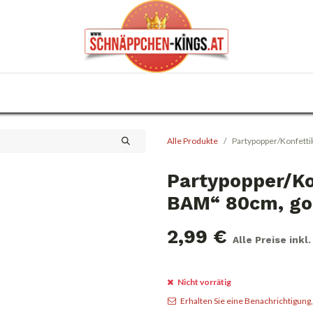
0
Haus & Garten
Anlässe
KFZ
Trafik
Alle Produkte
Partypopper/Konfetti
Partypopper/Ko
BAM“ 80cm, gol
2,99
€
Alle Preise inkl
Nicht vorrätig
Erhalten Sie eine Benachrichtigung