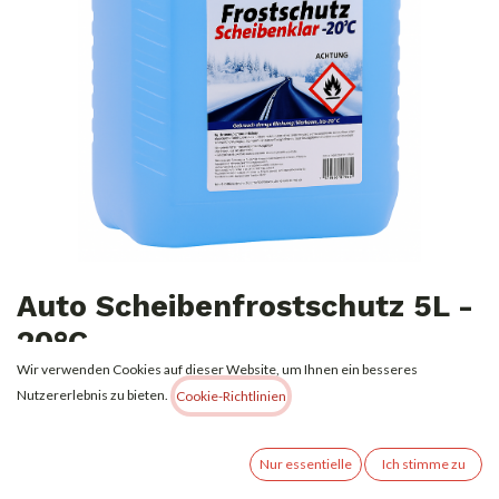
Auto Scheibenfrostschutz 5L -
20°C
Wir verwenden Cookies auf dieser Website, um Ihnen ein besseres
Auto Scheibenfrostschutz 5 L – bis -20 °C: Frostschutz & Reinigung in einem –
Nutzererlebnis zu bieten.
Cookie-Richtlinien
klare Sicht und Sicherheit auch bei tiefen Temperaturen.
3,99
€
Alle Preise inkl. MwSt.
zzgl. Versandkosten
Nur essentielle
Ich stimme zu