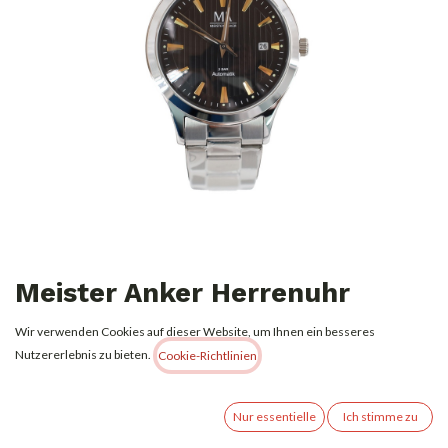
Meister Anker Herrenuhr
Automatic Schwarz/Silber
Wir verwenden Cookies auf dieser Website, um Ihnen ein besseres
gestreift
Nutzererlebnis zu bieten.
Cookie-Richtlinien
17,99
€
Alle Preise inkl. MwSt.
zzgl. Versandkosten
Nur essentielle
Ich stimme zu