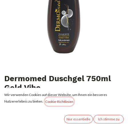
Dermomed Duschgel 750ml
Gold Vibe
Wir verwenden Cookies auf dieser Website, um Ihnen ein besseres
2,00
€
Nutzererlebnis zu bieten.
Alle Preise inkl. MwSt.
zzgl. Versandkosten
Cookie-Richtlinien
Nicht vorrätig
Nur essentielle
Ich stimme zu
Erhalten Sie eine Benachrichtigung, wenn wieder vorrätig