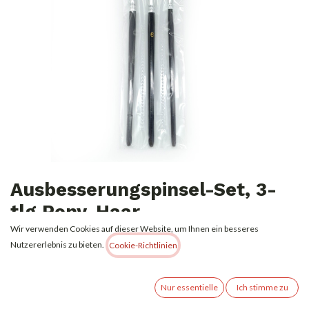
Ausbesserungspinsel-Set, 3-
tlg Pony-Haar
Wir verwenden Cookies auf dieser Website, um Ihnen ein besseres
1,99
€
Nutzererlebnis zu bieten.
Alle Preise inkl. MwSt.
zzgl. Versandkosten
Cookie-Richtlinien
Nicht vorrätig
Nur essentielle
Ich stimme zu
Erhalten Sie eine Benachrichtigung, wenn wieder vorrätig