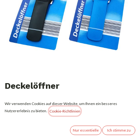
Deckelöffner
1,35
€
Alle Preise inkl. MwSt.
zzgl. Versandkosten
Wir verwenden Cookies auf dieser Website, um Ihnen ein besseres
Nutzererlebnis zu bieten.
Cookie-Richtlinien
Nicht vorrätig
Erhalten Sie eine Benachrichtigung, wenn wieder vorrätig
Nur essentielle
Ich stimme zu