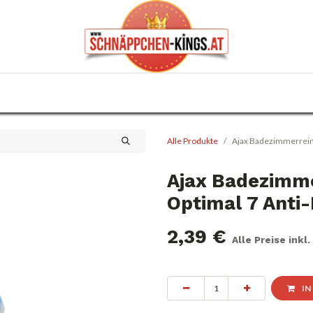
0
Haus & Garten
Anlässe
KFZ
Trafik
Alle Produkte
Ajax Badezimmerreini
Ajax Badezimme
Optimal 7 Anti
2,39
€
Alle Preise inkl
IN