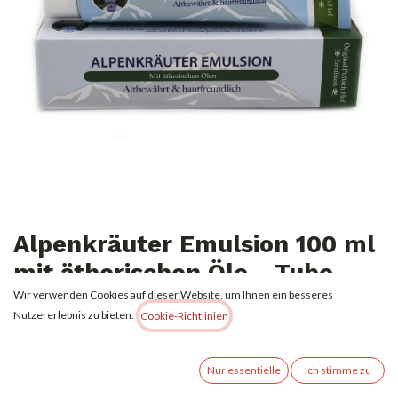
Alpenkräuter Emulsion 100 ml
mit ätherischen Öle - Tube
Wir verwenden Cookies auf dieser Website, um Ihnen ein besseres
3,49
€
Nutzererlebnis zu bieten.
Alle Preise inkl. MwSt.
zzgl. Versandkosten
Cookie-Richtlinien
Nur essentielle
Ich stimme zu
(
34,90
€
l
)