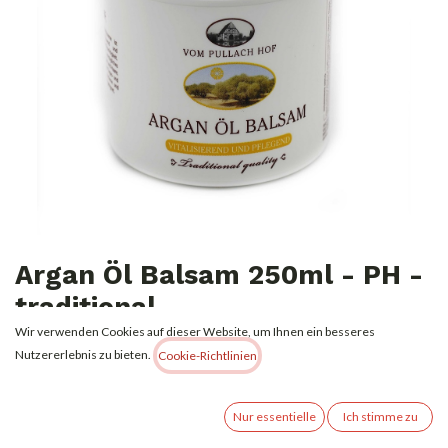
Argan Öl Balsam 250ml - PH -
traditional
Wir verwenden Cookies auf dieser Website, um Ihnen ein besseres
3,99
€
Nutzererlebnis zu bieten.
Alle Preise inkl. MwSt.
zzgl. Versandkosten
Cookie-Richtlinien
Nur essentielle
Ich stimme zu
(
15,96
€
l
)