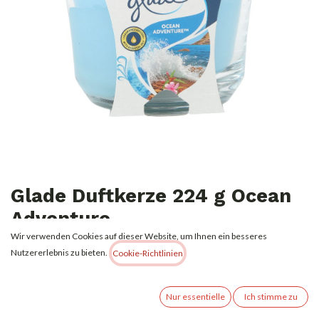
Glade Duftkerze 224 g Ocean
Adventure
Wir verwenden Cookies auf dieser Website, um Ihnen ein besseres
3,99
€
Nutzererlebnis zu bieten.
Alle Preise inkl. MwSt.
zzgl. Versandkosten
Cookie-Richtlinien
Nicht vorrätig
Nur essentielle
Ich stimme zu
Erhalten Sie eine Benachrichtigung, wenn wieder vorrätig