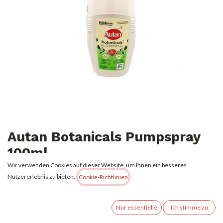
Autan Botanicals Pumpspray
100ml
Wir verwenden Cookies auf dieser Website, um Ihnen ein besseres
4,49
€
Nutzererlebnis zu bieten.
Alle Preise inkl. MwSt.
zzgl. Versandkosten
Cookie-Richtlinien
Nur essentielle
Ich stimme zu
(
44,90
€
l
)