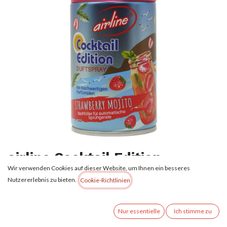
airline Cocktail Edition
Wir verwenden Cookies auf dieser Website, um Ihnen ein besseres
Duftspray Strawberry Mojito
Nutzererlebnis zu bieten.
Cookie-Richtlinien
Nachfüllkartuschen 250 ml
Airline Duftspray – Cocktail Edition Strawberry Mojito, alkoholfrei.
Nur essentielle
Ich stimme zu
2,99
€