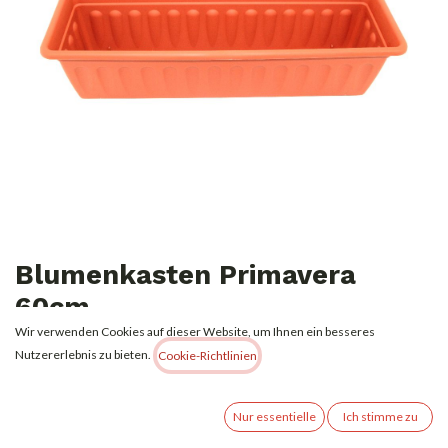
Blumenkasten Primavera
60cm
Wir verwenden Cookies auf dieser Website, um Ihnen ein besseres
2,29
€
Nutzererlebnis zu bieten.
Alle Preise inkl. MwSt.
zzgl. Versandkosten
Cookie-Richtlinien
Nicht vorrätig
Nur essentielle
Ich stimme zu
Erhalten Sie eine Benachrichtigung, wenn wieder vorrätig