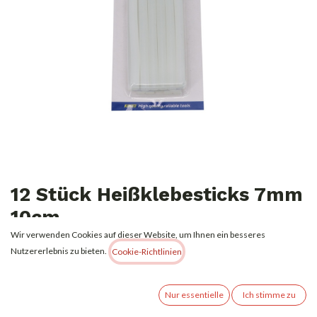
12 Stück Heißklebesticks 7mm
10cm
Wir verwenden Cookies auf dieser Website, um Ihnen ein besseres
1,00
€
Nutzererlebnis zu bieten.
Alle Preise inkl. MwSt.
zzgl. Versandkosten
Cookie-Richtlinien
Nicht vorrätig
Nur essentielle
Ich stimme zu
Erhalten Sie eine Benachrichtigung, wenn wieder vorrätig