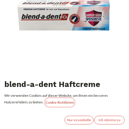
blend-a-dent Haftcreme
Premium Plus Voll-
Wir verwenden Cookies auf dieser Website, um Ihnen ein besseres
Teilprothesen 40g
Nutzererlebnis zu bieten.
Cookie-Richtlinien
4,29
€
Alle Preise inkl. MwSt.
zzgl. Versandkosten
Nur essentielle
Ich stimme zu