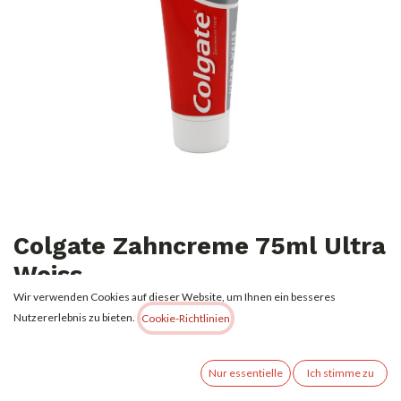
Colgate Zahncreme 75ml Ultra
Weiss
Wir verwenden Cookies auf dieser Website, um Ihnen ein besseres
1,00
€
Nutzererlebnis zu bieten.
Alle Preise inkl. MwSt.
zzgl. Versandkosten
Cookie-Richtlinien
Nur essentielle
Ich stimme zu
(
13,33
€
l
)