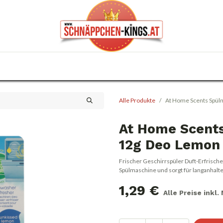
0
Haus & Garten
Anlässe
KFZ
Trafik
Alle Produkte
At Home Scents Spü
At Home Scent
12g Deo Lemon
Frischer Geschirrspüler Duft-Erfrischer
Spülmaschine und sorgt für langanhalte
1,29
€
Alle Preise inkl