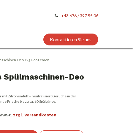
+43 676 / 397 55 06
Kontaktieren Sie uns
lmaschinen-Deo 12g Deo Lemon
s Spülmaschinen-Deo
 mit Zitronenduft – neutralisiert Gerüche in der
nde Frische bis zu ca. 60 Spülgänge.
. MwSt.
zzgl. Versandkosten