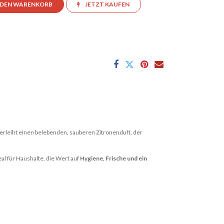
 DEN WARENKORB
JETZT KAUFEN
erleiht einen belebenden, sauberen Zitronenduft, der
al für Haushalte, die Wert auf
Hygiene, Frische und ein