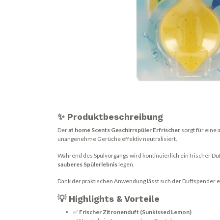
✨ Produktbeschreibung
Der
at home Scents Geschirrspüler Erfrischer
sorgt für eine
unangenehme Gerüche effektiv neutralisiert.
Während des Spülvorgangs wird kontinuierlich ein frischer Du
sauberes Spülerlebnis
legen.
Dank der praktischen Anwendung lässt sich der Duftspender ein
💡 Highlights & Vorteile
✅
Frischer Zitronenduft (Sunkissed Lemon)