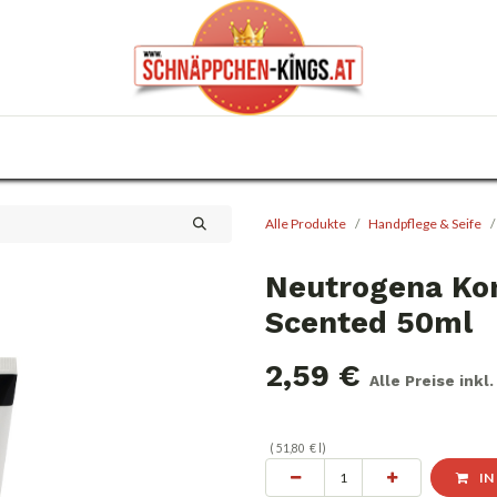
0
Haus & Garten
Anlässe
KFZ
Trafik
Alle Produkte
Handpflege & Seife
Neutrogena Ko
Scented 50ml
2,59
€
Alle Preise inkl
(
51,80
€
l
)
IN