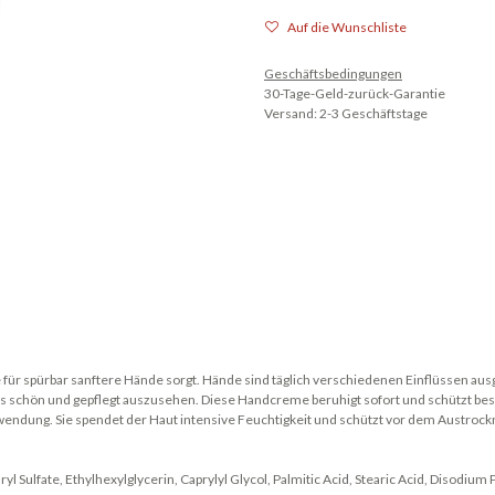
Auf die Wunschliste
Geschäftsbedingungen
30-Tage-Geld-zurück-Garantie
Versand: 2-3 Geschäftstage
ür spürbar sanftere Hände sorgt. Hände sind täglich verschiedenen Einflüssen ausge
s schön und gepflegt auszusehen. Diese Handcreme beruhigt sofort und schützt bes
wendung. Sie spendet der Haut intensive Feuchtigkeit und schützt vor dem Austrock
ryl Sulfate, Ethylhexylglycerin, Caprylyl Glycol, Palmitic Acid, Stearic Acid, Disodi