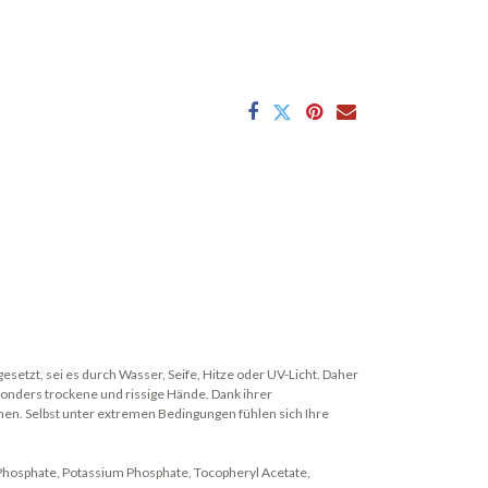
setzt, sei es durch Wasser, Seife, Hitze oder UV-Licht. Daher
onders trockene und rissige Hände. Dank ihrer
nen. Selbst unter extremen Bedingungen fühlen sich Ihre
um Phosphate, Potassium Phosphate, Tocopheryl Acetate,