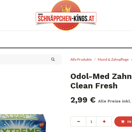
0
Haus & Garten
Anlässe
KFZ
Trafik
Alle Produkte
Mund & Zahnpflege
Odol-Med Zahn
Clean Fresh
2,99
€
Alle Preise inkl
IN