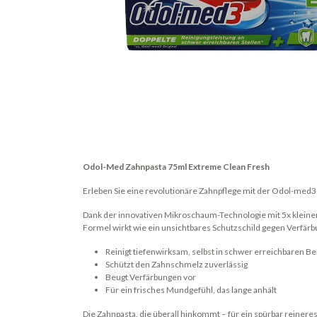
Odol-Med Zahnpasta 75ml Extreme Clean Fresh
Erleben Sie eine revolutionäre Zahnpflege mit der Odol-med3
Dank der innovativen Mikroschaum-Technologie mit 5x kleiner
Formel wirkt wie ein unsichtbares Schutzschild gegen Verfärb
Reinigt tiefenwirksam, selbst in schwer erreichbaren B
Schützt den Zahnschmelz zuverlässig
Beugt Verfärbungen vor
Für ein frisches Mundgefühl, das lange anhält
Die Zahnpasta, die überall hinkommt – für ein spürbar reineres