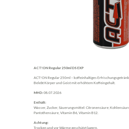
ACT!ON Regular 250ml DS EXP
ACT!ON Regular 250 ml – koffeinhaltiges Erfrischungsgetränk
Belebt Körper und Geist mit erhöhtem Koffeingehalt.
MHD:
08.07.2026
Enthält:
Wasser, Zucker, Säuerungsmittel: Citronensäure; Kohlensäure, 
Pantothensäure, Vitamin B6, Vitamin B12.
Achtung:
Trocken und vor Wärme geschützt lagern.