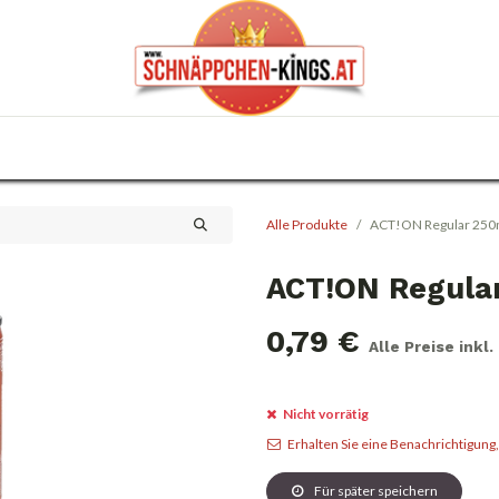
0
Haus & Garten
Anlässe
KFZ
Trafik
Alle Produkte
ACT!ON Regular 250
ACT!ON Regula
0,79
€
Alle Preise inkl
Nicht vorrätig
Erhalten Sie eine Benachrichtigung
Für später speichern