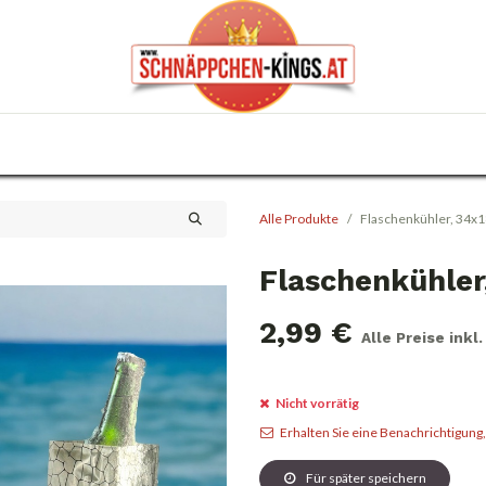
0
Haus & Garten
Anlässe
KFZ
Trafik
Alle Produkte
Flaschenkühler, 34
Flaschenkühler
2,99
€
Alle Preise inkl
Nicht vorrätig
Erhalten Sie eine Benachrichtigung
Für später speichern