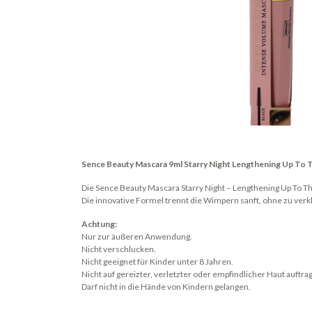
Sence Beauty Mascara 9ml Starry Night Lengthening Up To 
Die Sence Beauty Mascara Starry Night – Lengthening Up To The
Die innovative Formel trennt die Wimpern sanft, ohne zu ver
Achtung:
Nur zur äußeren Anwendung.
Nicht verschlucken.
Nicht geeignet für Kinder unter 8 Jahren.
Nicht auf gereizter, verletzter oder empfindlicher Haut auftra
Darf nicht in die Hände von Kindern gelangen.