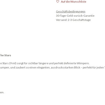
Auf die Wunschliste
Geschäftsbedingungen
30-Tage-Geld-zurück-Garantie
Versand: 2-3 Geschäftstage
The Stars
 Stars (9 ml) sorgt für sichtbar längere und perfekt definierte Wimpern.
klumpen, und zaubert so einen eleganten, ausdrucksstarken Blick – perfekt für jed
gen.