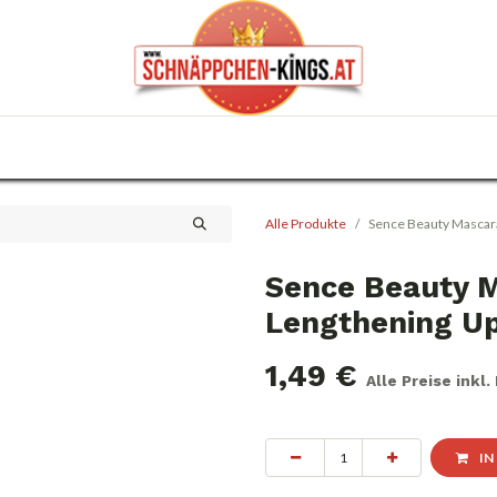
0
Haus & Garten
Anlässe
KFZ
Trafik
Alle Produkte
Sence Beauty Mascara
Sence Beauty M
Lengthening Up
1,49
€
Alle Preise inkl
IN