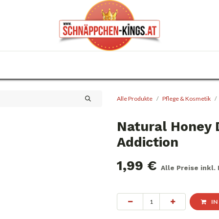
0
Haus & Garten
Anlässe
KFZ
Trafik
Alle Produkte
Pflege & Kosmetik
Natural Honey 
Addiction
1,99
€
Alle Preise inkl
IN