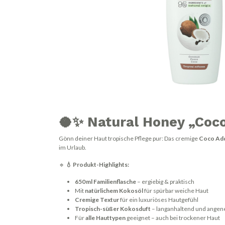
🥥✨
Natural Honey „Coco
Gönn deiner Haut tropische Pflege pur: Das cremige
Coco Add
im Urlaub.
🔹
💧 Produkt-Highlights:
650 ml Familienflasche
– ergiebig & praktisch
Mit
natürlichem Kokosöl
für spürbar weiche Haut
Cremige Textur
für ein luxuriöses Hautgefühl
Tropisch-süßer Kokosduft
– langanhaltend und ange
Für
alle Hauttypen
geeignet – auch bei trockener Haut