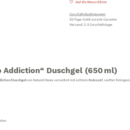
Auf die Wunschliste
Geschäftsbedingungen
30-Tage-Geld-zurück-Garantie
Versand: 2-3 Geschäftstage
 Addiction“ Duschgel (650 ml)
iction Duschgel
von
Natural Honey
verwöhnt mit echtem
Kokosöl
, sanfter Reinigu
nehm