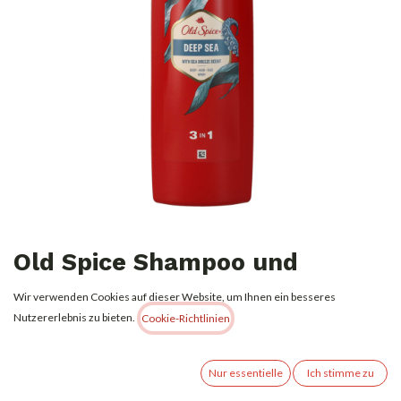
Old Spice Shampoo und
Duschgel 400ml 3-in-1 Deep
Wir verwenden Cookies auf dieser Website, um Ihnen ein besseres
Sea
Nutzererlebnis zu bieten.
Cookie-Richtlinien
Erfrischendes 3‑in‑1: Duschgel, Shampoo & Reinigung für Gesicht. Mit
kraftvollem Deep‑Sea‑Frischeduft.“
Nur essentielle
Ich stimme zu
-Vielseitige 3‑in‑1 Anwendung