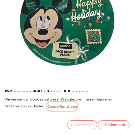
Disney Mickey Mouse
Wir verwenden Cookies auf dieser Website, um Ihnen ein besseres
bedruckte Tuchmaske fürs
Nutzererlebnis zu bieten.
Cookie-Richtlinien
Gesicht 20 ml –
Weihnachtsedition mit Mickey
Nur essentielle
Ich stimme zu
Mouse