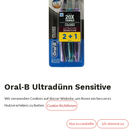
Oral‑B Ultradünn Sensitive
Extra Soft – Zahnbürste im
Wir verwenden Cookies auf dieser Website, um Ihnen ein besseres
2 + 1‑Pack
Nutzererlebnis zu bieten.
Cookie-Richtlinien
2,49
€
Alle Preise inkl. MwSt.
zzgl. Versandkosten
Nur essentielle
Ich stimme zu