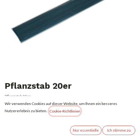
Pflanzstab 20er
Pflanzstab 20er
Wir verwenden Cookies auf dieser Website, um Ihnen ein besseres
1,00
€
Alle Preise inkl. MwSt.
zzgl. Versandkosten
Nutzererlebnis zu bieten.
Cookie-Richtlinien
Nicht vorrätig
Nur essentielle
Ich stimme zu
Erhalten Sie eine Benachrichtigung, wenn wieder vorrätig