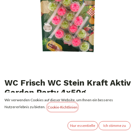
WC Frisch WC Stein Kraft Aktiv
Garden Party 4x50g
Wir verwenden Cookies auf dieser Website, um Ihnen ein besseres
4,99
€
Nutzererlebnis zu bieten.
Alle Preise inkl. MwSt.
zzgl. Versandkosten
Cookie-Richtlinien
Nicht vorrätig
Nur essentielle
Ich stimme zu
Erhalten Sie eine Benachrichtigung, wenn wieder vorrätig