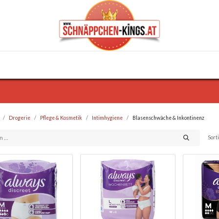
0
Haus & Garten
Anlässe
KFZ
Trafik
Drogerie
Pflege & Kosmetik
Intimhygiene
Blasenschwäche & Inkontinenz
Sort