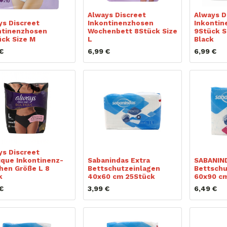
Always Discreet
Always D
ys Discreet
Inkontinenzhosen
Inkontin
ntinenzhosen
Wochenbett 8Stück Size
9Stück S
ück Size M
L
Black
€
6,99
€
6,99
€
ys Discreet
ique Inkontinenz-
Sabanindas Extra
SABANIND
hen Größe L 8
Bettschutzeinlagen
Bettschu
k
40x60 cm 25Stück
60x90 cm
€
3,99
€
6,49
€