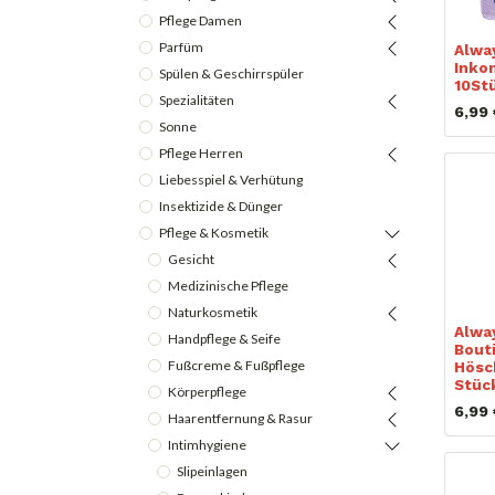
Pflege Damen
Parfüm
Alwa
Inko
Spülen & Geschirrspüler
10St
Spezialitäten
6,99
Sonne
Pflege Herren
Liebesspiel & Verhütung
Insektizide & Dünger
Pflege & Kosmetik
Gesicht
Medizinische Pflege
Naturkosmetik
Alwa
Handpflege & Seife
Bout
Fußcreme & Fußpflege
Hösc
Stüc
Körperpflege
6,99
Haarentfernung & Rasur
Intimhygiene
Slipeinlagen