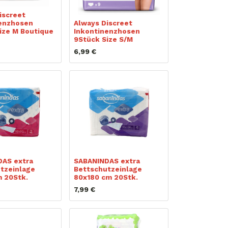
iscreet
enzhosen
Always Discreet
ize M Boutique
Inkontinenzhosen
9Stück Size S/M
6,99
€
AS extra
SABANINDAS extra
tzeinlage
Bettschutzeinlage
 20Stk.
80x180 cm 20Stk.
7,99
€