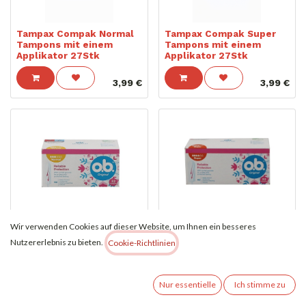
Tampax Compak Normal
Tampax Compak Super
Tampons mit einem
Tampons mit einem
Applikator 27Stk
Applikator 27Stk
3,99
€
3,99
€
o.b. Original Normal 32er
o.b. Original Super 32er
Wir verwenden Cookies auf dieser Website, um Ihnen ein besseres
Nutzererlebnis zu bieten.
Cookie-Richtlinien
3,49
€
3,79
€
Nur essentielle
Ich stimme zu