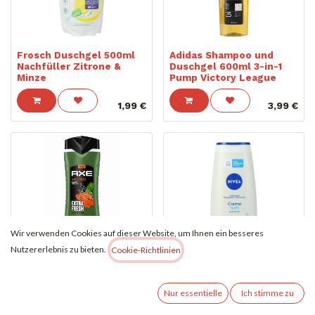
Frosch Duschgel 500ml
Adidas Shampoo und
Nachfüller Zitrone &
Duschgel 600ml 3-in-1
Minze
Pump Victory League
1,99
€
3,99
€
Wir verwenden Cookies auf dieser Website, um Ihnen ein besseres
Axe Shampoo und
Nutzererlebnis zu bieten.
Cookie-Richtlinien
Duschgel 400ml 3-in-1
Jungle Fresh
Nivea Duschgel 500ml
Nur essentielle
Ich stimme zu
Creme Soft Mandel Öl
(
4,27
€