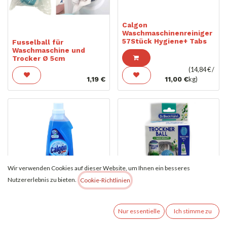
Calgon
Waschmaschinenreiniger
57Stück Hygiene+ Tabs
Fusselball für
Waschmaschine und
Trocker Ø 5cm
(
14,84
€ /
1,19
€
11,00
€
kg
)
Wir verwenden Cookies auf dieser Website, um Ihnen ein besseres
Nutzererlebnis zu bieten.
Cookie-Richtlinien
Calgon
Waschmaschinenreiniger
Dr.Beckmann Trockner-
750ml 3-in-1 Gel Anti-
Ball incl. Wäscheduft
Kalk 15WL
50ml
Nur essentielle
Ich stimme zu